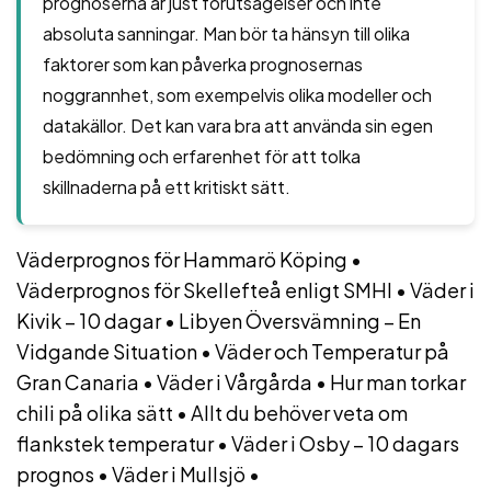
prognoserna är just förutsägelser och inte
absoluta sanningar. Man bör ta hänsyn till olika
faktorer som kan påverka prognosernas
noggrannhet, som exempelvis olika modeller och
datakällor. Det kan vara bra att använda sin egen
bedömning och erfarenhet för att tolka
skillnaderna på ett kritiskt sätt.
Väderprognos för Hammarö Köping
•
Väderprognos för Skellefteå enligt SMHI
•
Väder i
Kivik – 10 dagar
•
Libyen Översvämning – En
Vidgande Situation
•
Väder och Temperatur på
Gran Canaria
•
Väder i Vårgårda
•
Hur man torkar
chili på olika sätt
•
Allt du behöver veta om
flankstek temperatur
•
Väder i Osby – 10 dagars
prognos
•
Väder i Mullsjö
•