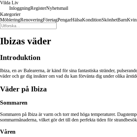
Vilda Liv
Inloggning
Register
Nyhetsmail
Kategorier
Möblering
Renovering
Företag
Pengar
Hälsa
Kondition
Skönhet
Barn
Kvin
Ibizas väder
Introduktion
Ibiza, en av Balearerna, är känd för sina fantastiska stränder, pulserand
väder och ge dig insikter om vad du kan förvänta dig under olika årstid
Väder på Ibiza
Sommaren
Sommaren på Ibiza är varm och torr med höga temperaturer. Dagstempera
sommarmånaderna, vilket gör det till den perfekta tiden för strandbesök
Våren