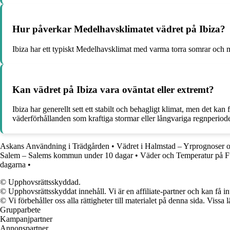
Hur påverkar Medelhavsklimatet vädret på Ibiza?
Ibiza har ett typiskt Medelhavsklimat med varma torra somrar och mil
Kan vädret på Ibiza vara oväntat eller extremt?
Ibiza har generellt sett ett stabilt och behagligt klimat, men de
väderförhållanden som kraftiga stormar eller långvariga regnperiod
Askans Användning i Trädgården
•
Vädret i Halmstad – Yrprognoser o
Salem – Salems kommun under 10 dagar
•
Väder och Temperatur på F
dagarna
•
© Upphovsrättsskyddad.
© Upphovsrättsskyddat innehåll. Vi är en affiliate-partner och kan få i
© Vi förbehåller oss alla rättigheter till materialet på denna sida. Vissa
Grupparbete
Kampanjpartner
Annonspartner