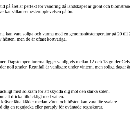
id på året är perfekt för vandring då landskapet är grönt och blomstra
erkar sällan semesterupplevelsen på ön.
a kan vara soliga och varma med en genomsnittstemperatur på 20 till 25
 hösten, men de är oftast kortvariga.
er. Dagstemperaturerna ligger vanligtvis mellan 12 och 18 grader Celsius
er noll grader. Regnfall är vanligare under vintern, men soliga dagar är
llräckligt med solkräm för att skydda dig mot den starka solen.
att dricka tillräckligt med vatten.
räver lätta kläder medan våren och hösten kan vara lite svalare.
d dig en regnjacka eller paraply för oväntade regnskurar.