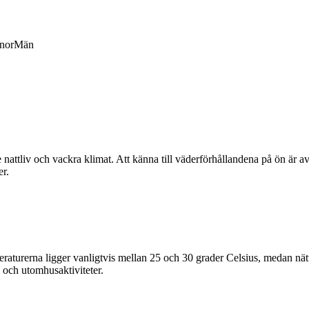
nor
Män
e nattliv och vackra klimat. Att känna till väderförhållandena på ön är a
er.
turerna ligger vanligtvis mellan 25 och 30 grader Celsius, medan nätt
 och utomhusaktiviteter.