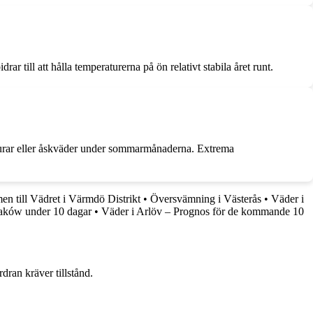
 till att hålla temperaturerna på ön relativt stabila året runt.
skurar eller åskväder under sommarmånaderna. Extrema
n till Vädret i Värmdö Distrikt
•
Översvämning i Västerås
•
Väder i
aków under 10 dagar
•
Väder i Arlöv – Prognos för de kommande 10
dran kräver tillstånd.