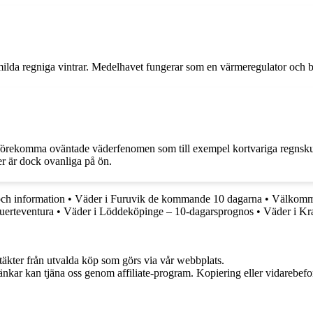
da regniga vintrar. Medelhavet fungerar som en värmeregulator och bidrar
t kan förekomma oväntade väderfenomen som till exempel kortvariga regn
er är dock ovanliga på ön.
ch information
•
Väder i Furuvik de kommande 10 dagarna
•
Välkomme
uerteventura
•
Väder i Löddeköpinge – 10-dagarsprognos
•
Väder i Kr
ntäkter från utvalda köp som görs via vår webbplats.
 länkar kan tjäna oss genom affiliate-program. Kopiering eller vidarebefor