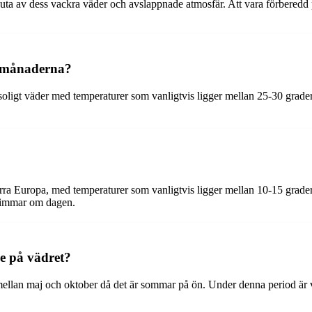
 njuta av dess vackra väder och avslappnade atmosfär. Att vara förbere
armånaderna?
igt väder med temperaturer som vanligtvis ligger mellan 25-30 grader C
orra Europa, med temperaturer som vanligtvis ligger mellan 10-15 grader
6 timmar om dagen.
ke på vädret?
 mellan maj och oktober då det är sommar på ön. Under denna period är v