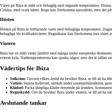
Våren på Ibiza är mild och behaglig med stigande temperaturer. Denna t
Celsius, med svala nätter. Regn kan förekomma sporadiskt, men det påv
Hösten
Hösten på Ibiza är fortfarande varm med behagliga temperaturer. Dagarn
behagliga för kvällsaktiviteter. Regnskurar kan förekomma mot slutet av
Vintern
Ibiza har en mild vinter jämfört med många andra europeiska destination
extrem kyla. Natttemperaturerna kan sjunka något, men det är sällan und
Vädertips för Ibiza
Solkräm:
Oavsett vilken årstid du besöker Ibiza, se till att ha ti
Vatten:
Stanna hydrerad, särskilt under sommarmånaderna, genom 
Klädsel:
Packa lämpliga kläder beroende på årstiden. Sommaren k
Regnskydd:
Om du besöker Ibiza under vintern, se till att ha me
Avslutande tankar