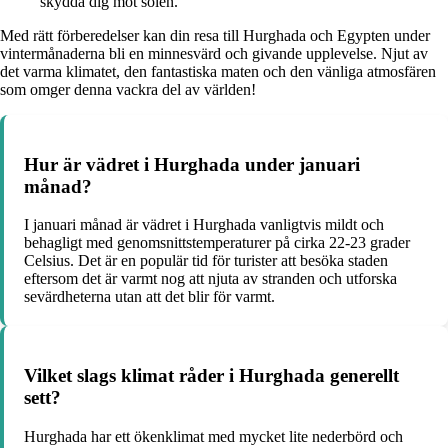
skydda dig mot solen.
Med rätt förberedelser kan din resa till Hurghada och Egypten under
vintermånaderna bli en minnesvärd och givande upplevelse. Njut av
det varma klimatet, den fantastiska maten och den vänliga atmosfären
som omger denna vackra del av världen!
Hur är vädret i Hurghada under januari
månad?
I januari månad är vädret i Hurghada vanligtvis mildt och
behagligt med genomsnittstemperaturer på cirka 22-23 grader
Celsius. Det är en populär tid för turister att besöka staden
eftersom det är varmt nog att njuta av stranden och utforska
sevärdheterna utan att det blir för varmt.
Vilket slags klimat råder i Hurghada generellt
sett?
Hurghada har ett ökenklimat med mycket lite nederbörd och