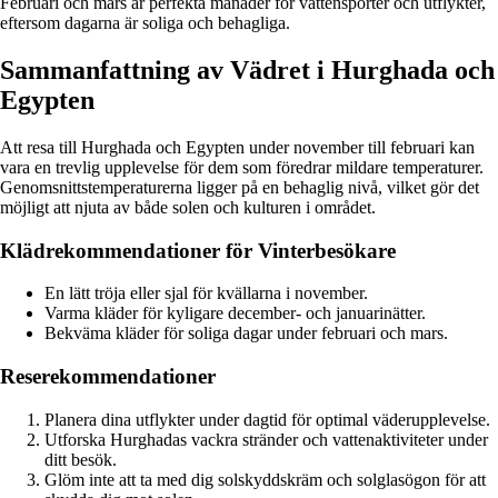
Februari och mars är perfekta månader för vattensporter och utflykter,
eftersom dagarna är soliga och behagliga.
Sammanfattning av Vädret i Hurghada och
Egypten
Att resa till Hurghada och Egypten under november till februari kan
vara en trevlig upplevelse för dem som föredrar mildare temperaturer.
Genomsnittstemperaturerna ligger på en behaglig nivå, vilket gör det
möjligt att njuta av både solen och kulturen i området.
Klädrekommendationer för Vinterbesökare
En lätt tröja eller sjal för kvällarna i november.
Varma kläder för kyligare december- och januarinätter.
Bekväma kläder för soliga dagar under februari och mars.
Reserekommendationer
Planera dina utflykter under dagtid för optimal väderupplevelse.
Utforska Hurghadas vackra stränder och vattenaktiviteter under
ditt besök.
Glöm inte att ta med dig solskyddskräm och solglasögon för att