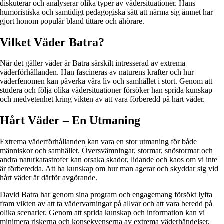
diskuterar och analyserar olika typer av vädersituationer. Hans
humoristiska och samtidigt pedagogiska sätt att närma sig ämnet har
gjort honom populär bland tittare och åhörare.
Vilket Väder Batra?
När det gäller väder är Batra särskilt intresserad av extrema
väderförhållanden. Han fascineras av naturens krafter och hur
väderfenomen kan påverka våra liv och samhället i stort. Genom att
studera och följa olika vädersituationer försöker han sprida kunskap
och medvetenhet kring vikten av att vara förberedd på hårt väder.
Hårt Väder – En Utmaning
Extrema väderförhållanden kan vara en stor utmaning för både
människor och samhället. Översvämningar, stormar, snöstormar och
andra naturkatastrofer kan orsaka skador, lidande och kaos om vi inte
är förberedda. Att ha kunskap om hur man agerar och skyddar sig vid
hårt väder är därför avgörande.
David Batra har genom sina program och engagemang försökt lyfta
fram vikten av att ta vädervarningar på allvar och att vara beredd på
olika scenarier. Genom att sprida kunskap och information kan vi
minimera riskerna och konsekvenserna av extrema väderhändelser.