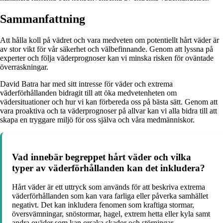
Sammanfattning
Att hålla koll på vädret och vara medveten om potentiellt hårt väder är
av stor vikt för vår säkerhet och välbefinnande. Genom att lyssna på
experter och följa väderprognoser kan vi minska risken för oväntade
överraskningar.
David Batra har med sitt intresse för väder och extrema
väderförhållanden bidragit till att öka medvetenheten om
vädersituationer och hur vi kan förbereda oss på bästa sätt. Genom att
vara proaktiva och ta väderprognoser på allvar kan vi alla bidra till att
skapa en tryggare miljö för oss själva och våra medmänniskor.
Vad innebär begreppet hårt väder och vilka
typer av väderförhållanden kan det inkludera?
Hårt väder är ett uttryck som används för att beskriva extrema
väderförhållanden som kan vara farliga eller påverka samhället
negativt. Det kan inkludera fenomen som kraftiga stormar,
översvämningar, snöstormar, hagel, extrem hetta eller kyla samt
andra oväder som kan orsaka skador och störningar.