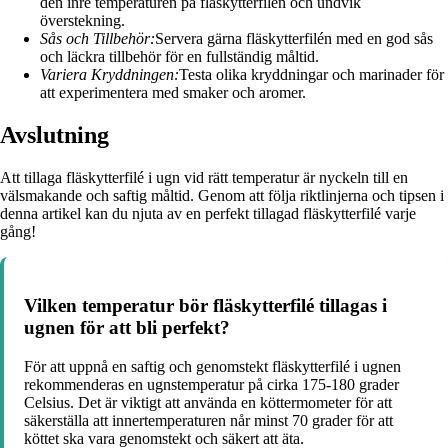
den inre temperaturen på fläskytterfilén och undvik
överstekning.
Sås och Tillbehör:
Servera gärna fläskytterfilén med en god sås
och läckra tillbehör för en fullständig måltid.
Variera Kryddningen:
Testa olika kryddningar och marinader för
att experimentera med smaker och aromer.
Avslutning
Att tillaga fläskytterfilé i ugn vid rätt temperatur är nyckeln till en
välsmakande och saftig måltid. Genom att följa riktlinjerna och tipsen i
denna artikel kan du njuta av en perfekt tillagad fläskytterfilé varje
gång!
Vilken temperatur bör fläskytterfilé tillagas i
ugnen för att bli perfekt?
För att uppnå en saftig och genomstekt fläskytterfilé i ugnen
rekommenderas en ugnstemperatur på cirka 175-180 grader
Celsius. Det är viktigt att använda en köttermometer för att
säkerställa att innertemperaturen når minst 70 grader för att
köttet ska vara genomstekt och säkert att äta.