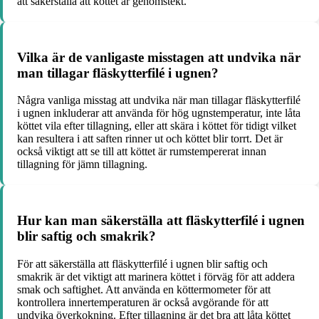
att säkerställa att köttet är genomstekt.
Vilka är de vanligaste misstagen att undvika när
man tillagar fläskytterfilé i ugnen?
Några vanliga misstag att undvika när man tillagar fläskytterfilé
i ugnen inkluderar att använda för hög ugnstemperatur, inte låta
köttet vila efter tillagning, eller att skära i köttet för tidigt vilket
kan resultera i att saften rinner ut och köttet blir torrt. Det är
också viktigt att se till att köttet är rumstempererat innan
tillagning för jämn tillagning.
Hur kan man säkerställa att fläskytterfilé i ugnen
blir saftig och smakrik?
För att säkerställa att fläskytterfilé i ugnen blir saftig och
smakrik är det viktigt att marinera köttet i förväg för att addera
smak och saftighet. Att använda en köttermometer för att
kontrollera innertemperaturen är också avgörande för att
undvika överkokning. Efter tillagning är det bra att låta köttet