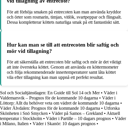
vid tillagning av entrecote?
För att förhöja smaken på entrecoten kan man använda kryddor
och örter som rosmarin, timjan, vitlök, svartpeppar och flingsalt.
Dessa kompletterar köttets naturliga smak på ett fantastiskt sätt.
Hur kan man se till att entrecoten blir saftig och
mör vid tillagning?
För att säkerställa att entrecoten blir saftig och mör är det viktigt
att inte översteka köttet. Genom att använda en köttermometer
och följa rekommenderade innertemperaturer samt låta köttet
vila efter tillagning kan man uppnå ett perfekt resultat.
Sol och Socialtjänstlagen: En Guide till Sol 14 och Mer
•
Väder i
Valdemarsvik – Prognos för de kommande 10 dagarna
•
Väder i
Löttorp: Allt du behöver veta om vädret de kommande 10 dagarna
•
Väder Älvdalen: Prognos för de kommande 10 dagarna
•
Utforska
Skönheten i Snö Smycken
•
Väder på Samos – Grekland
•
Aktuell
temperatur i Stockholm
•
Väder i Partille – 10 dagars prognos
•
Väder
i Milano, Italien
•
Väder i Skanör: 10 dagars prognos
•